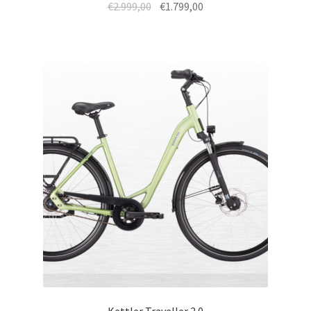
€
2.999,00
€
1.799,00