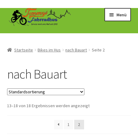
Zur
Zum
Menü
Navigation
Inhalt
springen
springen
Startseite
Bikes im Hus
nach Bauart
Seite 2
nach Bauart
13–18 von 18 Ergebnissen werden angezeigt
1
2