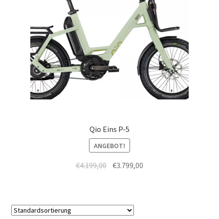
Qio Eins P-5
ANGEBOT!
€
4.199,00
€
3.799,00