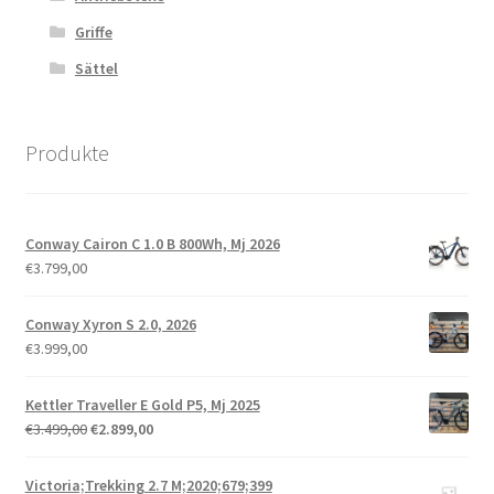
Griffe
Sättel
Produkte
Conway Cairon C 1.0 B 800Wh, Mj 2026
€
3.799,00
Conway Xyron S 2.0, 2026
€
3.999,00
Kettler Traveller E Gold P5, Mj 2025
€
3.499,00
€
2.899,00
Victoria;Trekking 2.7 M;2020;679;399