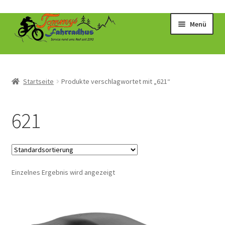
Zur
Zum
Menü
Navigation
Inhalt
springen
springen
Startseite
Produkte verschlagwortet mit „621“
621
Einzelnes Ergebnis wird angezeigt