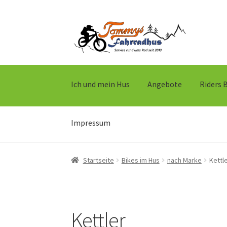
Zur
Zum
Navigation
Inhalt
springen
springen
Ich und mein Hus
Angebote
Riders 
Impressum
Startseite
Bikes im Hus
nach Marke
Kettl
Kettler