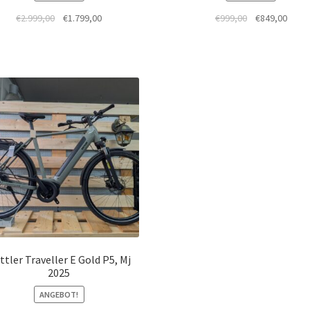
€
2.999,00
€
1.799,00
€
999,00
€
849,00
ttler Traveller E Gold P5, Mj
2025
ANGEBOT!