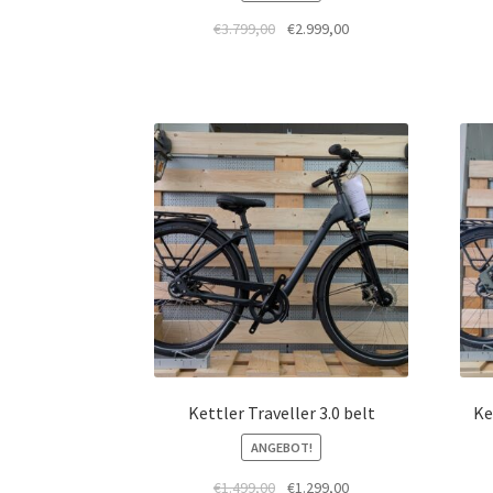
€
3.799,00
€
2.999,00
Kettler Traveller 3.0 belt
Ke
ANGEBOT!
€
1.499,00
€
1.299,00