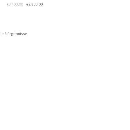
€
3.499,00
€
2.899,00
lle 8 Ergebnisse