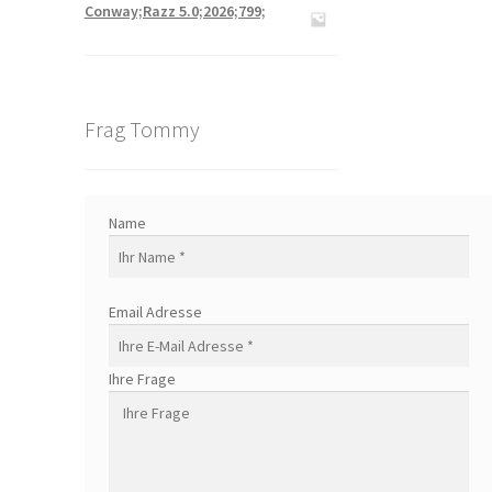
Conway;Razz 5.0;2026;799;
Frag Tommy
Name
Email Adresse
Ihre Frage