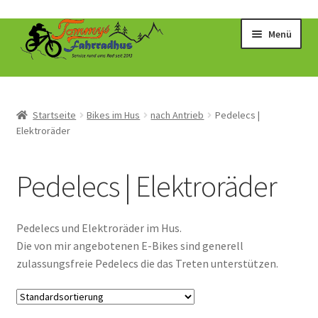
Zur
Zum
Menü
Navigation
Inhalt
springen
springen
Startseite
Bikes im Hus
nach Antrieb
Pedelecs |
Elektroräder
Pedelecs | Elektroräder
Pedelecs und Elektroräder im Hus.
Die von mir angebotenen E-Bikes sind generell
zulassungsfreie Pedelecs die das Treten unterstützen.