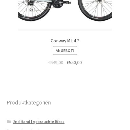
Conway ML 4.7
ANGEBOT!
€
649,00
€
550,00
Produktkategorien
2nd Hand | gebrauchte Bikes