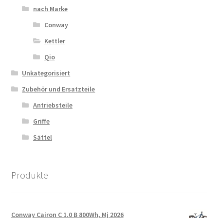
nach Marke
Conway
Kettler
Qio
Unkategorisiert
Zubehör und Ersatzteile
Antriebsteile
Griffe
Sättel
Produkte
Conway Cairon C 1.0 B 800Wh, Mj 2026