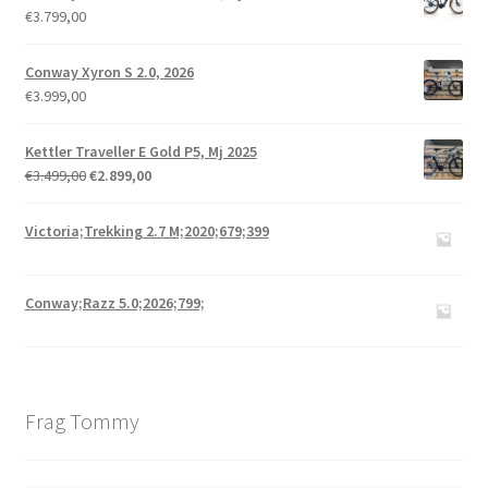
€
3.799,00
Conway Xyron S 2.0, 2026
€
3.999,00
Kettler Traveller E Gold P5, Mj 2025
€
3.499,00
€
2.899,00
Victoria;Trekking 2.7 M;2020;679;399
Conway;Razz 5.0;2026;799;
Frag Tommy