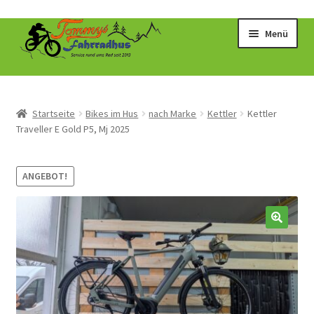
Zur
Zum
Menü
Navigation
Inhalt
springen
springen
Startseite
Bikes im Hus
nach Marke
Kettler
Kettler
Traveller E Gold P5, Mj 2025
ANGEBOT!
🔍