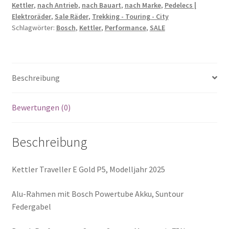
Kettler
,
nach Antrieb
,
nach Bauart
,
nach Marke
,
Pedelecs |
Elektroräder
,
Sale Räder
,
Trekking - Touring - City
Schlagwörter:
Bosch
,
Kettler
,
Performance
,
SALE
Beschreibung
Bewertungen (0)
Beschreibung
Kettler Traveller E Gold P5, Modelljahr 2025
Alu-Rahmen mit Bosch Powertube Akku, Suntour
Federgabel