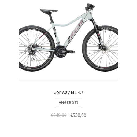
Conway ML 4.7
ANGEBOT!
€
649,00
€
550,00