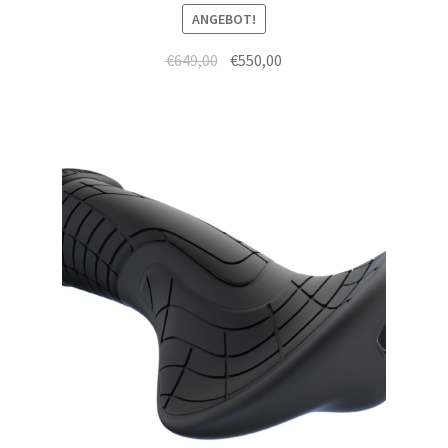
ANGEBOT!
€
649,00
€
550,00