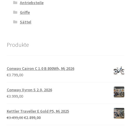
Antriebsteile
Griffe
Sättel
Produkte
Conway Cairon C 1.0 B 800Wh, Mj 2026
€
3.799,00
Conway Xyron S 2.0, 2026
€
3.999,00
Kettler Traveller E Gold P5, Mj 2025
€
3.499,00
€
2.899,00