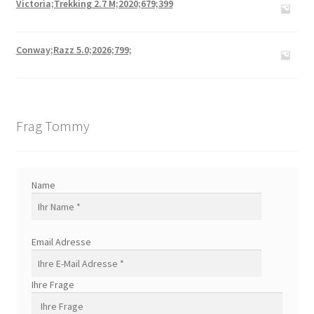
Victoria;Trekking 2.7 M;2020;679;399
Conway;Razz 5.0;2026;799;
Frag Tommy
Name
Email Adresse
Ihre Frage