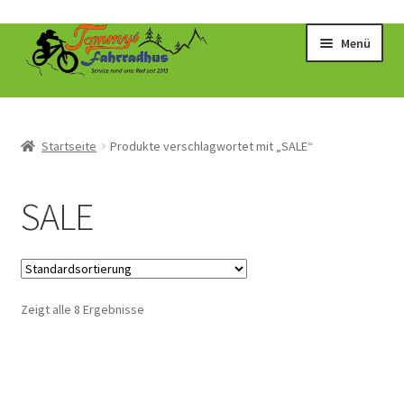
Zur
Zum
Menü
Navigation
Inhalt
springen
springen
Startseite
Produkte verschlagwortet mit „SALE“
SALE
Zeigt alle 8 Ergebnisse