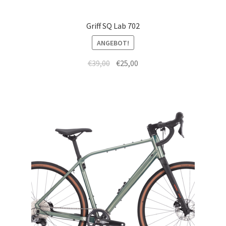
Griff SQ Lab 702
ANGEBOT!
€
39,00
€
25,00