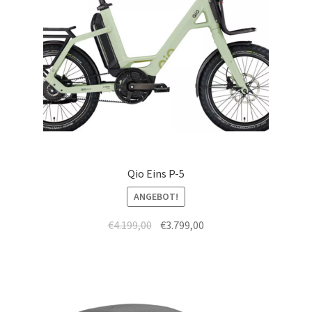
Qio Eins P-5
ANGEBOT!
€
4.199,00
€
3.799,00