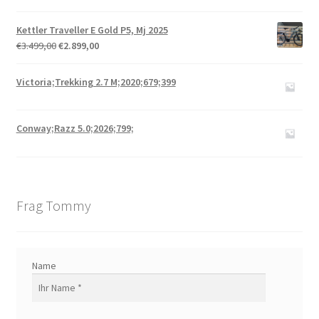
Kettler Traveller E Gold P5, Mj 2025
€
3.499,00
€
2.899,00
Victoria;Trekking 2.7 M;2020;679;399
Conway;Razz 5.0;2026;799;
Frag Tommy
Name