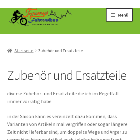
Zur
Zum
Menü
Navigation
Inhalt
springen
springen
Startseite
Zubehör und Ersatzteile
Zubehör und Ersatzteile
diverse Zubehör- und Ersatzteile die ich im Regelfall
immer vorrätig habe
in der Saison kann es vereinzelt dazu kommen, dass
Varianten von Artikeln mal vergriffen oder sogar längere
Zeit nicht lieferbar sind, um doppelte Wege und Ärger zu
vermeiden können Artikel auch telefonisch angefragt