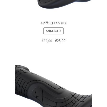
Griff SQ Lab 702
ANGEBOT!
€
39,00
€
25,00