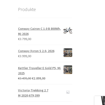
Produkte
Conway Cairon C 1.0 B 800Wh,
Mj 2026
€
3.799,00
Conway Xyron S 2.0, 2026
€
3.999,00
Kettler Traveller E Gold P5, Mj
2025
€
3.499,00
€
2.899,00
Victoria;Trekking 2.7
M;2020;679;399