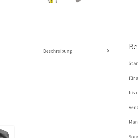
Be
Beschreibung
Sta
für 
bis 
Vent
Man
Sond