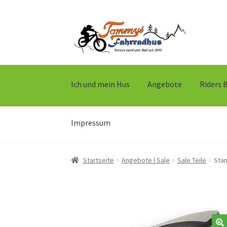
Zur
Zum
Navigation
Inhalt
springen
springen
Ich und mein Hus
Angebote
Riders 
Impressum
Startseite
Angebote | Sale
Sale Teile
Sta