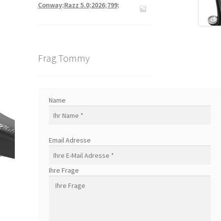
Conway;Razz 5.0;2026;799;
Frag Tommy
Name
Email Adresse
Ihre Frage