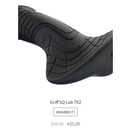
Griff SQ Lab 702
ANGEBOT!
€
39,00
€
25,00