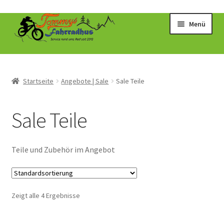
Zur
Zum
Menü
Navigation
Inhalt
springen
springen
Startseite
Angebote | Sale
Sale Teile
Sale Teile
Teile und Zubehör im Angebot
Zeigt alle 4 Ergebnisse