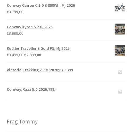
Conway Cairon C 1.0 B 800Wh, Mj 2026
€
3.799,00
Conway Xyron S 2.0, 2026
€
3.999,00
Kettler Traveller E Gold P5, Mj 2025
€
3.499,00
€
2.899,00
Victoria;Trekking 2.7 M;2020;679;399
Conway;Razz 5.0;2026;799;
Frag Tommy