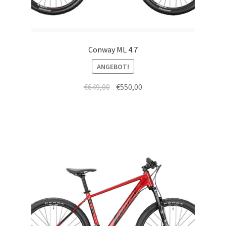
Conway ML 4.7
ANGEBOT!
€
649,00
€
550,00