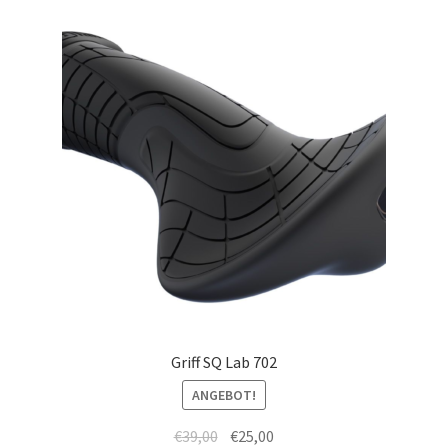
Griff SQ Lab 702
ANGEBOT!
€
39,00
€
25,00