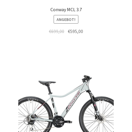
Conway MCL 3.7
ANGEBOT!
€
699,00
€
595,00