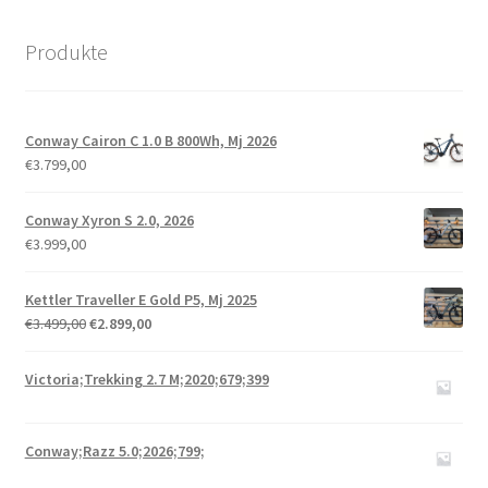
Produkte
Conway Cairon C 1.0 B 800Wh, Mj 2026
€
3.799,00
Conway Xyron S 2.0, 2026
€
3.999,00
Kettler Traveller E Gold P5, Mj 2025
€
3.499,00
€
2.899,00
Victoria;Trekking 2.7 M;2020;679;399
Conway;Razz 5.0;2026;799;