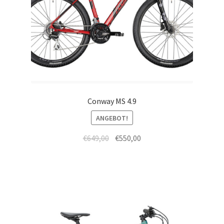
Conway MS 4.9
ANGEBOT!
€
649,00
€
550,00