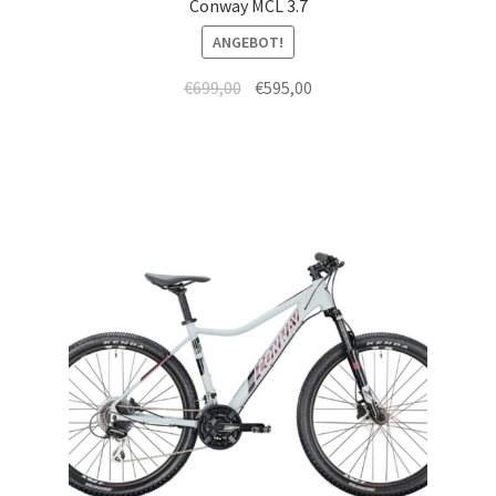
Conway MCL 3.7
ANGEBOT!
€
699,00
€
595,00