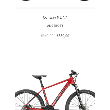
Conway ML 4.7
ANGEBOT!
€
649,00
€
550,00