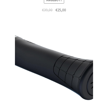
ANGEBOT!
€
39,00
€
25,00