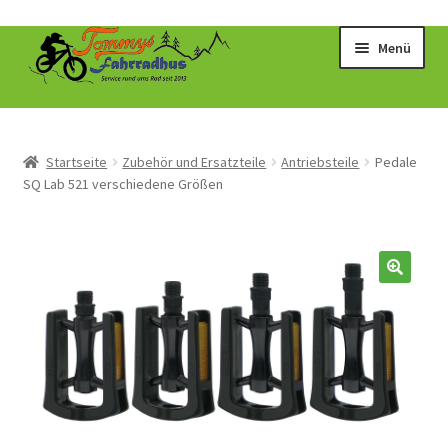
Zur
Zum
Menü
Navigation
Inhalt
springen
springen
Startseite
Zubehör und Ersatzteile
Antriebsteile
Pedale
SQ Lab 521 verschiedene Größen
🔍