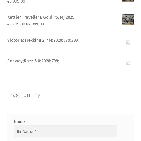
€
3.999,00
Kettler Traveller E Gold P5, Mj 2025
€
3.499,00
€
2.899,00
Victoria;Trekking 2.7 M;2020;679;399
Conway;Razz 5.0;2026;799;
Frag Tommy
Name