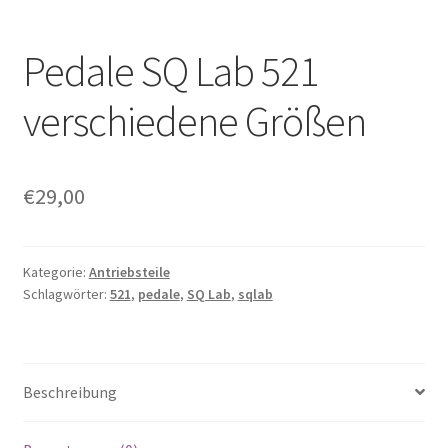
Pedale SQ Lab 521
verschiedene Größen
€
29,00
Kategorie:
Antriebsteile
Schlagwörter:
521
,
pedale
,
SQ Lab
,
sqlab
Beschreibung