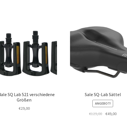
ale SQ Lab 521 verschiedene
Sale SQ-Lab Sättel
Größen
ANGEBOT!
€
29,00
€
129,00
€
49,00