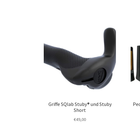
Griffe SQlab Stuby® und Stuby
Ped
Short
€
49,00