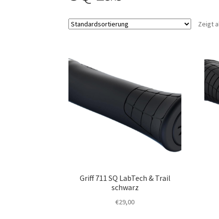
Zeigt a
Griff 711 SQ LabTech & Trail
schwarz
€
29,00