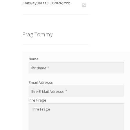
Conway;Razz 5.0;2026;799;
Frag Tommy
Name
Email Adresse
Ihre Frage