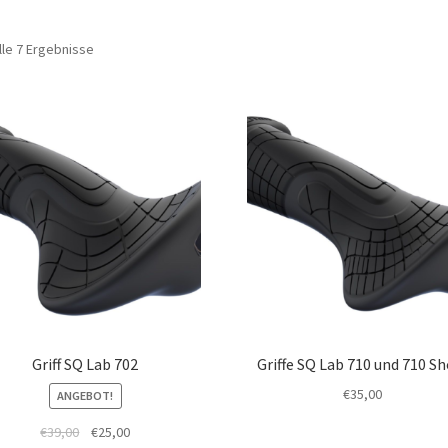
lle 7 Ergebnisse
Griff SQ Lab 702
Griffe SQ Lab 710 und 710 Sh
€
35,00
ANGEBOT!
€
39,00
€
25,00