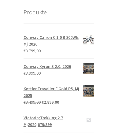
Produkte
Conway Cairon C 1.0 B 800Wh,
Mj 2026
€
3.799,00
Conway Xyron S 2.0, 2026
€
3.999,00
Kettler Traveller E Gold P5, Mj
2025
€
3.499,00
€
2.899,00
Victoria;Trekking 2.7
M;2020;679;399