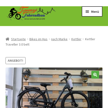
Zur
Zum
Menü
Navigation
Inhalt
springen
springen
Startseite
Bikes im Hus
nach Marke
Kettler
Kettler
Traveller 3.0 belt
ANGEBOT!
🔍