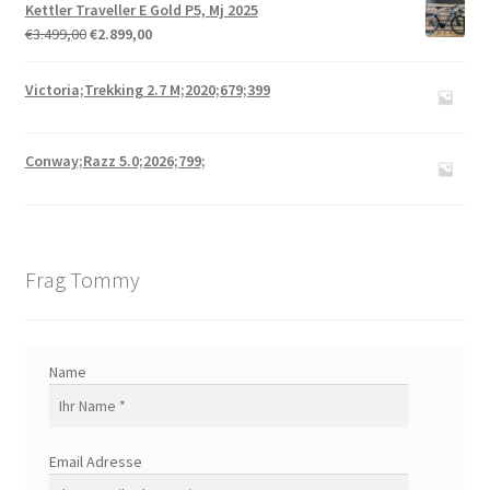
Kettler Traveller E Gold P5, Mj 2025
€
3.499,00
€
2.899,00
Victoria;Trekking 2.7 M;2020;679;399
Conway;Razz 5.0;2026;799;
Frag Tommy
Name
Email Adresse