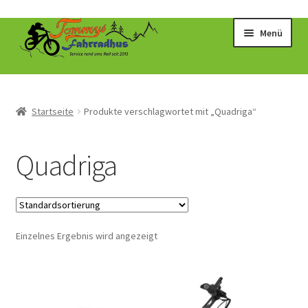
Zur
Zum
Menü
Navigation
Inhalt
springen
springen
Startseite
Produkte verschlagwortet mit „Quadriga“
Quadriga
Einzelnes Ergebnis wird angezeigt