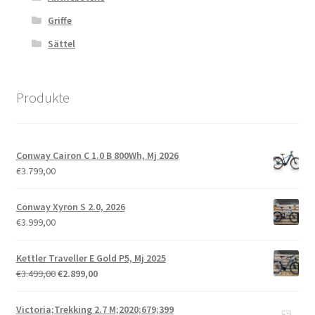
Griffe
Sättel
Produkte
Conway Cairon C 1.0 B 800Wh, Mj 2026
€
3.799,00
Conway Xyron S 2.0, 2026
€
3.999,00
Kettler Traveller E Gold P5, Mj 2025
€
3.499,00
€
2.899,00
Victoria;Trekking 2.7 M;2020;679;399