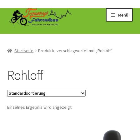
Zur
Zum
Menü
Navigation
Inhalt
springen
springen
Startseite
Produkte verschlagwortet mit „Rohloff“
Rohloff
Einzelnes Ergebnis wird angezeigt