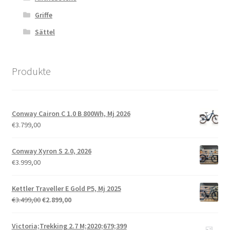
Griffe
Sättel
Produkte
Conway Cairon C 1.0 B 800Wh, Mj 2026
€
3.799,00
Conway Xyron S 2.0, 2026
€
3.999,00
Kettler Traveller E Gold P5, Mj 2025
€
3.499,00
€
2.899,00
Victoria;Trekking 2.7 M;2020;679;399