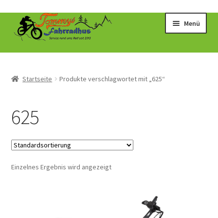
Zur
Zum
Menü
Navigation
Inhalt
springen
springen
Startseite
Produkte verschlagwortet mit „625“
625
Einzelnes Ergebnis wird angezeigt