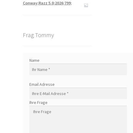
Conway;Razz 5.0;2026;799;
Frag Tommy
Name
Email Adresse
Ihre Frage