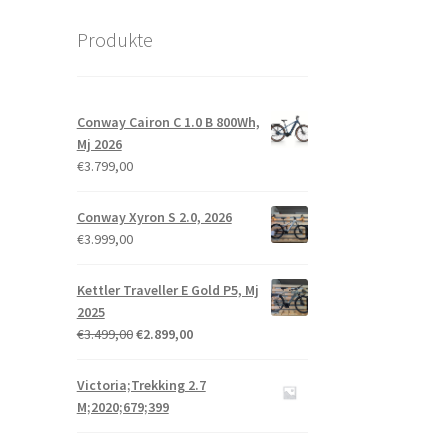
Produkte
Conway Cairon C 1.0 B 800Wh,
Mj 2026
€
3.799,00
Conway Xyron S 2.0, 2026
€
3.999,00
Kettler Traveller E Gold P5, Mj
2025
€
3.499,00
€
2.899,00
Victoria;Trekking 2.7
M;2020;679;399