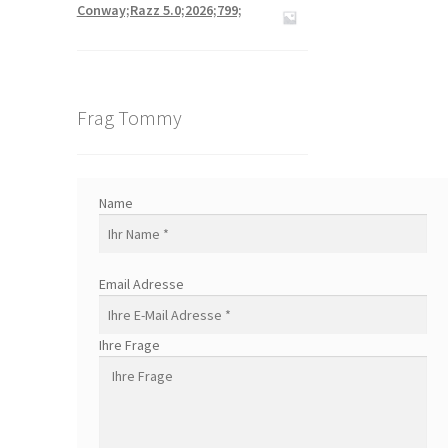
Conway;Razz 5.0;2026;799;
Frag Tommy
Name
Email Adresse
Ihre Frage