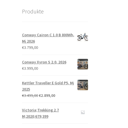
Produkte
Conway Cairon C 1.0 B 800Wh,
Mj 2026
€
3.799,00
Conway Xyron S 2.0, 2026
€
3.999,00
Kettler Traveller E Gold P5, Mj
2025
€
3.499,00
€
2.899,00
Victoria;Trekking 2.7
M;2020;679;399