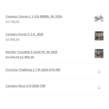
Conway Cairon C 1.0 B 800Wh, Mj 2026
€
3.799,00
Conway Xyron S 2.0, 2026
€
3.999,00
Kettler Traveller E Gold P5, Mj 2025
€
3.499,00
€
2.899,00
Victoria;Trekking 2.7 M;2020;679;399
Conway;Razz 5.0;2026;799;